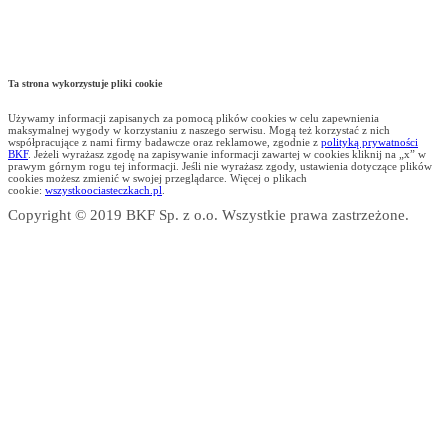
Ta strona wykorzystuje pliki cookie
Używamy informacji zapisanych za pomocą plików cookies w celu zapewnienia
maksymalnej wygody w korzystaniu z naszego serwisu. Mogą też korzystać z nich
współpracujące z nami firmy badawcze oraz reklamowe, zgodnie z
polityką prywatności
BKF
. Jeżeli wyrażasz zgodę na zapisywanie informacji zawartej w cookies kliknij na „x” w
prawym górnym rogu tej informacji. Jeśli nie wyrażasz zgody, ustawienia dotyczące plików
cookies możesz zmienić w swojej przeglądarce. Więcej o plikach
cookie:
wszystkoociasteczkach.pl
.
Copyright © 2019 BKF Sp. z o.o. Wszystkie prawa zastrzeżone.