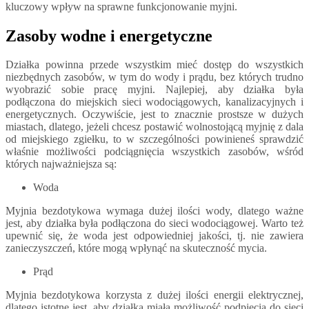
kluczowy wpływ na sprawne funkcjonowanie myjni.
Zasoby wodne i energetyczne
Działka powinna przede wszystkim mieć dostęp do wszystkich
niezbędnych zasobów, w tym do wody i prądu, bez których trudno
wyobrazić sobie pracę myjni. Najlepiej, aby działka była
podłączona do miejskich sieci wodociągowych, kanalizacyjnych i
energetycznych. Oczywiście, jest to znacznie prostsze w dużych
miastach, dlatego, jeżeli chcesz postawić wolnostojącą myjnię z dala
od miejskiego zgiełku, to w szczególności powinieneś sprawdzić
właśnie możliwości podciągnięcia wszystkich zasobów, wśród
których najważniejsza są:
Woda
Myjnia bezdotykowa wymaga dużej ilości wody, dlatego ważne
jest, aby działka była podłączona do sieci wodociągowej. Warto też
upewnić się, że woda jest odpowiedniej jakości, tj. nie zawiera
zanieczyszczeń, które mogą wpłynąć na skuteczność mycia.
Prąd
Myjnia bezdotykowa korzysta z dużej ilości energii elektrycznej,
dlatego istotne jest, aby działka miała możliwość podpięcia do sieci