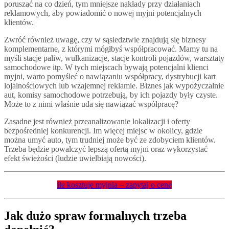
poruszać na co dzień, tym mniejsze nakłady przy działaniach
reklamowych, aby powiadomić o nowej myjni potencjalnych
klientów.
Zwróć również uwagę, czy w sąsiedztwie znajdują się biznesy
komplementarne, z którymi mógłbyś współpracować. Mamy tu na
myśli stacje paliw, wulkanizacje, stacje kontroli pojazdów, warsztaty
samochodowe itp. W tych miejscach bywają potencjalni klienci
myjni, warto pomyśleć o nawiązaniu współpracy, dystrybucji kart
lojalnościowych lub wzajemnej reklamie. Biznes jak wypożyczalnie
aut, komisy samochodowe potrzebują, by ich pojazdy były czyste.
Może to z nimi właśnie uda się nawiązać współpracę?
Zasadne jest również przeanalizowanie lokalizacji i oferty
bezpośredniej konkurencji. Im więcej miejsc w okolicy, gdzie
można umyć auto, tym trudniej może być ze zdobyciem klientów.
Trzeba będzie powalczyć lepszą ofertą myjni oraz wykorzystać
efekt świeżości (ludzie uwielbiają nowości).
ile kosztuje myjnia – zapytaj o cenę
Jak dużo spraw formalnych trzeba