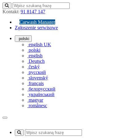
Kontakt:
91 8147 147
Carwash Manager
Zgłoszenie serwisowe
polski
english UK
polski
english
Deutsch
český
русский
slovenský
français
белорусский
український
magyar
românesc