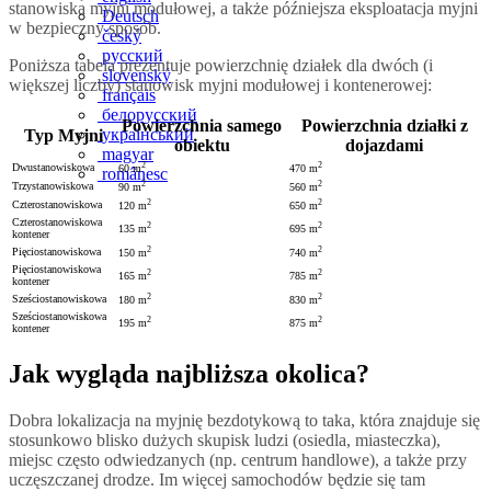
stanowiska myjni modułowej, a także późniejsza eksploatacja myjni
Deutsch
w bezpieczny sposób.
český
русский
Poniższa tabela prezentuje powierzchnię działek dla dwóch (i
slovenský
większej liczby) stanowisk myjni modułowej i kontenerowej:
français
белорусский
Powierzchnia samego
Powierzchnia działki z
український
Typ Myjni
obiektu
dojazdami
magyar
2
2
Dwustanowiskowa
60 m
470 m
românesc
2
2
Trzystanowiskowa
90 m
560 m
2
2
Czterostanowiskowa
120 m
650 m
Czterostanowiskowa
2
2
135 m
695 m
kontener
2
2
Pięciostanowiskowa
150 m
740 m
Pięciostanowiskowa
2
2
165 m
785 m
kontener
2
2
Sześciostanowiskowa
180 m
830 m
Sześciostanowiskowa
2
2
195 m
875 m
kontener
Jak wygląda najbliższa okolica?
Dobra lokalizacja na myjnię bezdotykową to taka, która znajduje się
stosunkowo blisko dużych skupisk ludzi (osiedla, miasteczka),
miejsc często odwiedzanych (np. centrum handlowe), a także przy
uczęszczanej drodze. Im więcej samochodów będzie się tam