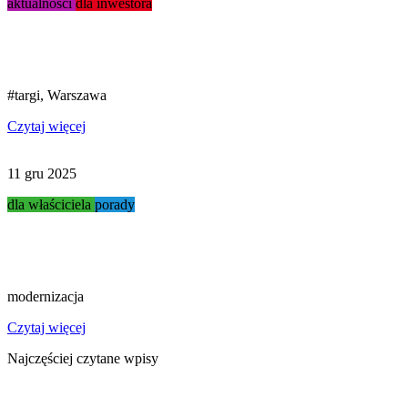
aktualności
dla inwestora
Targi Stacja Paliw 2026...
#targi, Warszawa
Czytaj więcej
11 gru 2025
dla właściciela
porady
Modernizacja myjni...
modernizacja
Czytaj więcej
Najczęściej czytane wpisy