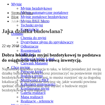
Myjnie
Myjnie bezdotykowe
Myjnie automatyczne portalowe
Strona główna
Myjnie portalowe bezdotykowe
Blog
Myjnia BKF Mono
Jaka działka budowlana?
Techniki myjni
Konstrukcje
Jaka działka budowlana?
Dodatki
Chemia do myjni
Dystrybutor płynu do spryskiwaczy
22
sty 2018
Odkurzacze
Rozmieniarki
Dobra lokalizacja myjni bezdotykowej to podstawa
BKF Pay
Aplikacja White Label
do osiągnięcia sukcesu z nową inwestycją.
Carwash Manager
Chcę myjnię
Najbardziej dogodna sytuacja to taka, w której posiadasz już swoją
Pierwsze kroki
działkę budowlaną, którą chcesz przeznaczyć na postawienie myjni
Budowa myjni
bezdotykowej. Jeśli tak nie jest, to musisz rozejrzeć się za dogodną
Możliwości z BKF
lokalizacją. W tym artykule dowiesz się, jakie warunki powinna
Kalkulator rentowności
spełniać działka budowlana, aby myśleć o budowie myjni
Konfigurator myjni
bezdotykowej w tym miejscu.
Galeria realizacji
Mapa realizacji
Realizacje - referencje