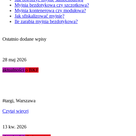
Myjnia bezdotykowa czy szczotkowa?
Myjnia kontenerowa czy modułowa?
Jak sfiskalizować myjnię?
Ile zarabia myjnia bezdotykowa?
Ostatnio dodane wpisy
28 maj 2026
aktualności
o BKF
Podsumowanie targów Stacja...
#targi, Warszawa
Czytaj więcej
13 kw. 2026