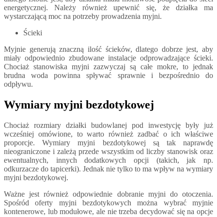
energetycznej. Należy również upewnić się, że działka ma
wystarczającą moc na potrzeby prowadzenia myjni.
Ścieki
Myjnie generują znaczną ilość ścieków, dlatego dobrze jest, aby
miały odpowiednio zbudowane instalacje odprowadzające ścieki.
Chociaż stanowiska myjni zazwyczaj są całe mokre, to jednak
brudna woda powinna spływać sprawnie i bezpośrednio do
odpływu.
Wymiary myjni bezdotykowej
Chociaż rozmiary działki budowlanej pod inwestycję były już
wcześniej omówione, to warto również zadbać o ich właściwe
proporcje. Wymiary myjni bezdotykowej są tak naprawdę
nieograniczone i zależą przede wszystkim od liczby stanowisk oraz
ewentualnych, innych dodatkowych opcji (takich, jak np.
odkurzacze do tapicerki). Jednak nie tylko to ma wpływ na wymiary
myjni bezdotykowej.
Ważne jest również odpowiednie dobranie myjni do otoczenia.
Spośród oferty myjni bezdotykowych można wybrać myjnie
kontenerowe, lub modułowe, ale nie trzeba decydować się na opcje