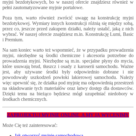
myjni bezdotykowych, bo w naszej ofercie znajdziesz również w
pełni zautomatyzowane myjnie portalowe.
Poza tym, warto również zwrócić uwagę na konstrukcję myjni
bezdotykowej. Wymiary innych konstrukcji różnią się między sobą,
przez co, jeszcze przed zakupem działki, należy ustalić, jaką z nich
wybrać. W naszej ofercie znajdziesz m.in. Konstrukcję Lumi, Basic
i Premium.
Na sam koniec warto też wspomnieć, że w przypadku prowadzenia
myjni, niezbędne są środki chemiczne i akcesoria potrzebne do
prowadzenia myjni. Niezbędne są m.in. specjalne płyny do mycia,
które usuwają brud, tłuszcz i osady z karoserii samochodu. Ważne
jest, aby używane środki były odpowiednio dobrane i nie
powodowały uszkodzeń powłoki lakierowej samochodu. Należy
więc upewnić się, że działka pod myjnię ma odpowiednią przestrzeń
na składowanie tych materiałów oraz łatwy dostęp dla dostawców.
Dzięki temu na bieżąco będziesz mógł uzupełniać niedobory w
środkach chemicznych.
ZAPROJEKTUJ MYJNIĘ ONLINE, A MY JĄ WYCENIMY
Może Cię też zainteresować:
Jak otworzyć myjnię samochodową