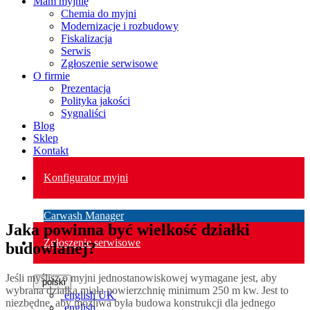
Mam myjnię
Chemia do myjni
Modernizacje i rozbudowy
Fiskalizacja
Serwis
Zgłoszenie serwisowe
O firmie
Prezentacja
Polityka jakości
Sygnaliści
Blog
Sklep
Kontakt
Konfigurator myjni
Carwash Manager
Jaka powinna być wielkość działki
Zgłoszenie serwisowe
budowlanej?
Jeśli myślisz o myjni jednostanowiskowej wymagane jest, aby
polski
wybrana działka miała powierzchnię minimum 250 m kw. Jest to
english UK
niezbędne, aby możliwa była budowa konstrukcji dla jednego
english