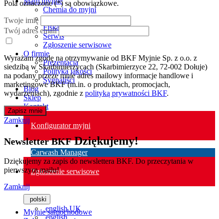
Mam myjnię
Pola oznaczone (
*
) są obowiązkowe.
Chemia do myjni
Modernizacje i rozbudowy
Twoje imię
Fiskalizacja
Twój adres email
Serwis
Zgłoszenie serwisowe
O firmie
Wyrażam zgodę na otrzymywanie od BKF Myjnie Sp. z o.o. z
Prezentacja
siedzibą w Skarbimierzycach (Skarbimierzyce 22, 72-002 Dołuje)
Polityka jakości
na podany przeze mnie adres mailowy informacje handlowe i
Sygnaliści
marketingowe BKF (m.in. o produktach, promocjach,
Blog
wydarzeniach), zgodnie z
polityką prywatności BKF
.
Sklep
Kontakt
Zapisz mnie
Zamknij
Konfigurator myjni
Dziękujemy!
Newsletter BKF
Carwash Manager
Dziękujemy za zapis do newslettera BKF. Do przeczytania w
pierwszym mailu!
Zgłoszenie serwisowe
Zamknij
polski
english UK
Myjnie samochodowe
english