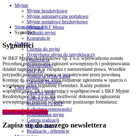
Myjnie
Myjnie bezdotykowe
Myjnie automatyczne portalowe
Myjnie portalowe bezdotykowe
Strona główna
Myjnia BKF Mono
Sygnaliści
Techniki myjni
Konstrukcje
Dodatki
Sygnaliści
Chemia do myjni
Dystrybutor płynu do spryskiwaczy
W BKF Myjnie Bezdotykowe Sp. z o.o. wprowadzona została
Odkurzacze
Procedura przyjmowania zgłoszeń wewnętrznych i podejmowania
Rozmieniarki
działań następczych w związku z naruszeniami prawa. Wszelkie
BKF Pay
przypadki naruszenia prawa są rozpatrywane przez powołaną
Aplikacja White Label
Komisję ds. sygnalistów, która rozpatruje zgłoszenia w oparciu o
Carwash Manager
wypełniony przez sygnalistę Formularz. Każdy podmiot
Chcę myjnię
współpracujący, jak i zamierzający współpracować z BKF Myjnie
Pierwsze kroki
Bezdotykowe Sp. z o.o. ma możliwość dokonania zgłoszenia
Budowa myjni
wewnętrznego poprzez wypełnienie poniższego formularza:
Możliwości z BKF
Kalkulator rentowności
Zgłoszenie wewnętrzne
Konfigurator myjni
Galeria realizacji
Zapisz się do naszego newslettera
Mapa realizacji
Realizacje - referencje