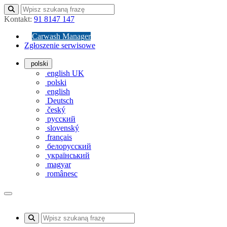
Kontakt:
91 8147 147
Carwash Manager
Zgłoszenie serwisowe
polski
english UK
polski
english
Deutsch
český
русский
slovenský
français
белорусский
український
magyar
românesc