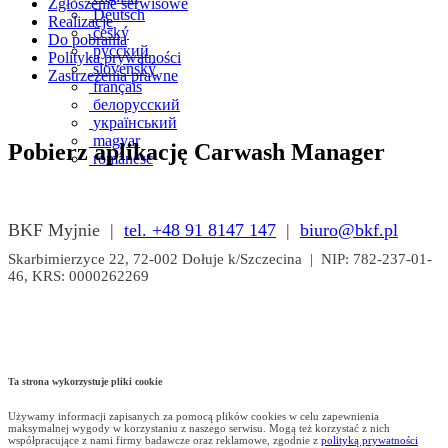
Zgłoszenie serwisowe
Deutsch
Realizacje
český
Do pobrania
русский
Polityka prywatności
slovenský
Zastrzeżenia prawne
français
белорусский
український
magyar
Pobierz aplikację Carwash Manager
românesc
BKF Myjnie |
tel. +48 91 8147 147
|
biuro@bkf.pl
Skarbimierzyce 22, 72-002 Dołuje k/Szczecina | NIP: 782-237-01-
46, KRS: 0000262269
Ta strona wykorzystuje pliki cookie
Używamy informacji zapisanych za pomocą plików cookies w celu zapewnienia
maksymalnej wygody w korzystaniu z naszego serwisu. Mogą też korzystać z nich
współpracujące z nami firmy badawcze oraz reklamowe, zgodnie z
polityką prywatności