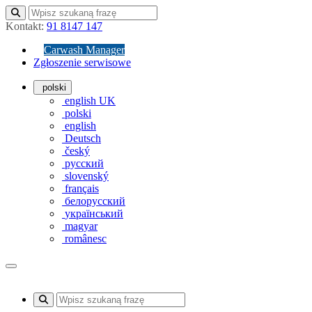
Kontakt:
91 8147 147
Carwash Manager
Zgłoszenie serwisowe
polski
english UK
polski
english
Deutsch
český
русский
slovenský
français
белорусский
український
magyar
românesc