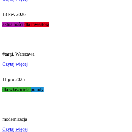
13 kw. 2026
aktualności
dla inwestora
Targi Stacja Paliw 2026...
#targi, Warszawa
Czytaj więcej
11 gru 2025
dla właściciela
porady
Modernizacja myjni...
modernizacja
Czytaj więcej