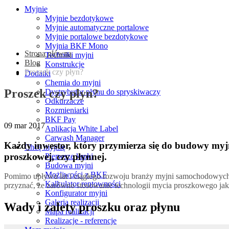
Myjnie
Myjnie bezdotykowe
Myjnie automatyczne portalowe
Myjnie portalowe bezdotykowe
Myjnia BKF Mono
Strona główna
Techniki myjni
Blog
Konstrukcje
Proszek czy płyn?
Dodatki
Chemia do myjni
Proszek czy płyn?
Dystrybutor płynu do spryskiwaczy
Odkurzacze
Rozmieniarki
BKF Pay
09
mar 2017
Aplikacja White Label
Carwash Manager
Każdy inwestor, który przymierza się do budowy myj
Chcę myjnię
proszkowej, czy płynnej.
Pierwsze kroki
Budowa myjni
Możliwości z BKF
Pomimo upływu lat i ciągłego rozwoju branży myjni samochodowych,
Kalkulator rentowności
przyznać, że zarówno stosowanie technologii mycia proszkowego ja
Konfigurator myjni
Galeria realizacji
Wady i zalety proszku oraz płynu
Mapa realizacji
Realizacje - referencje