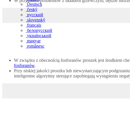
W przypadku problemów z układem grzewczym, będzie możliw
Deutsch
český
русский
slovenský
français
белорусский
український
magyar
românesc
W związku z obecnością fosforanów proszek jest środkiem ch
fosforanów
.
Przy niskiej jakości proszku lub niewystarczającym podgrzani
inteligentne algorytmy sterujące zapobiegają wystąpieniu neg