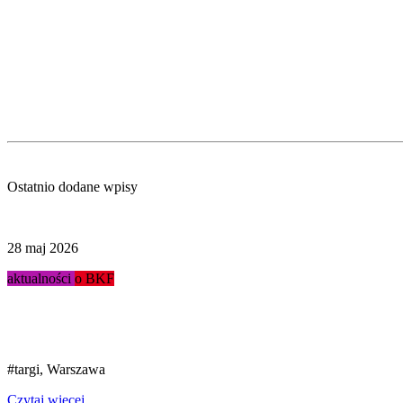
Ostatnio dodane wpisy
28 maj 2026
aktualności
o BKF
Podsumowanie targów Stacja...
#targi, Warszawa
Czytaj więcej