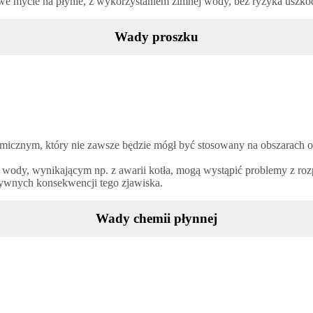
e mycie na płynie, z wykorzystaniem zimnej wody, bez ryzyka uszk
Wady proszku
emicznym, który nie zawsze będzie mógł być stosowany na obszarach 
u wody, wynikającym np. z awarii kotła, mogą wystąpić problemy z ro
atywnych konsekwencji tego zjawiska.
Wady chemii płynnej