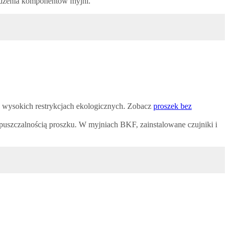
odzenia komponentów myjni.
o wysokich restrykcjach ekologicznych. Zobacz
proszek bez
zpuszczalnością proszku. W myjniach BKF, zainstalowane czujniki i