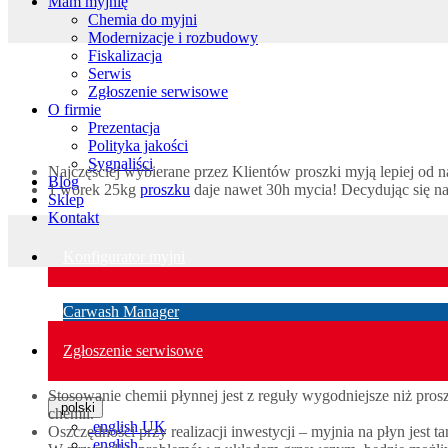
Mam myjnię
Chemia do myjni
Modernizacje i rozbudowy
Fiskalizacja
Serwis
Zgłoszenie serwisowe
O firmie
Prezentacja
Polityka jakości
Sygnaliści
Najczęściej wybierane przez Klientów proszki myją lepiej od
Blog
1 worek 25kg
proszku
daje nawet 30h mycia! Decydując się na
Sklep
Kontakt
Konfigurator myjni
Carwash Manager
Zgłoszenie serwisowe
Stosowanie chemii płynnej jest z reguły wygodniejsze niż p
polski
chemii.
english UK
Oszczędności przy realizacji inwestycji – myjnia na płyn jest
english