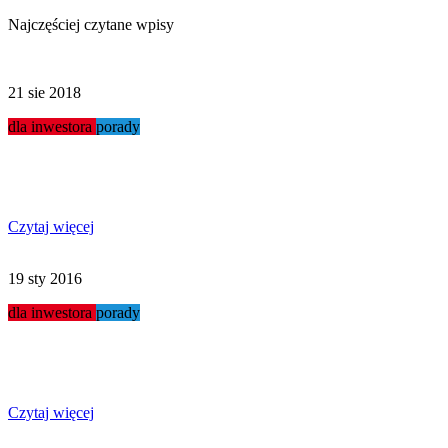
Najczęściej czytane wpisy
21 sie 2018
dla inwestora
porady
Jak otworzyć myjnię?
Czytaj więcej
19 sty 2016
dla inwestora
porady
Myjnie w małych miasteczkach
Czytaj więcej