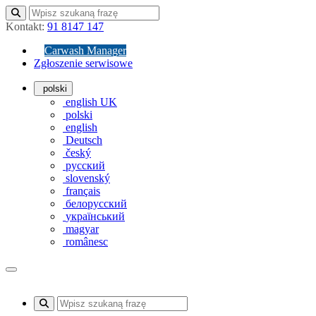
Kontakt:
91 8147 147
Carwash Manager
Zgłoszenie serwisowe
polski
english UK
polski
english
Deutsch
český
русский
slovenský
français
белорусский
український
magyar
românesc