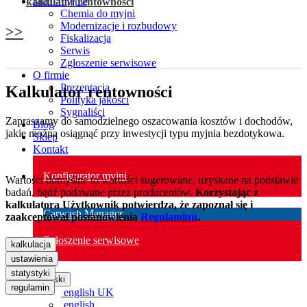
Mam myjnię
kalkulator rentowności
Chemia do myjni
Modernizacje i rozbudowy
>>
Fiskalizacja
Serwis
Zgłoszenie serwisowe
O firmie
Prezentacja
Kalkulator rentowności
Polityka jakości
Sygnaliści
Zapraszamy do samodzielnego oszacowania kosztów i dochodów,
Blog
jakie można osiągnąć przy inwestycji typu myjnia bezdotykowa.
Sklep
Kontakt
Konfigurator myjni
Wartości domyślne to wartości sugerowane, uzyskane na podstawie
badań, bądź podawane przez producentów.
Korzystając z
kalkulatora Użytkownik potwierdza, że zapoznał się i
Carwash Manager
zaakceptował postanowienia
Regulaminu
.
Zgłoszenie serwisowe
kalkulacja
ustawienia
statystyki
polski
regulamin
english UK
english