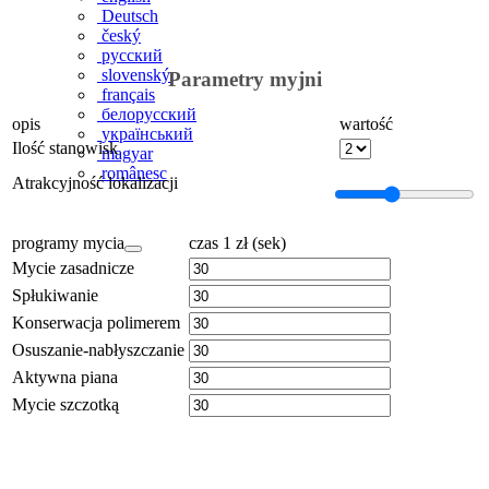
Deutsch
český
русский
slovenský
Parametry myjni
français
белорусский
opis
wartość
український
Ilość stanowisk
magyar
românesc
Atrakcyjność lokalizacji
programy mycia
czas 1 zł (sek)
Mycie zasadnicze
Spłukiwanie
Konserwacja polimerem
Osuszanie-nabłyszczanie
Aktywna piana
Mycie szczotką