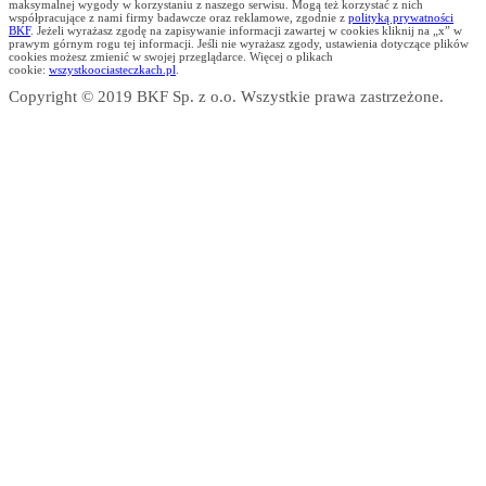
maksymalnej wygody w korzystaniu z naszego serwisu. Mogą też korzystać z nich
współpracujące z nami firmy badawcze oraz reklamowe, zgodnie z
polityką prywatności
BKF
. Jeżeli wyrażasz zgodę na zapisywanie informacji zawartej w cookies kliknij na „x” w
prawym górnym rogu tej informacji. Jeśli nie wyrażasz zgody, ustawienia dotyczące plików
cookies możesz zmienić w swojej przeglądarce. Więcej o plikach
cookie:
wszystkoociasteczkach.pl
.
Copyright © 2019 BKF Sp. z o.o. Wszystkie prawa zastrzeżone.