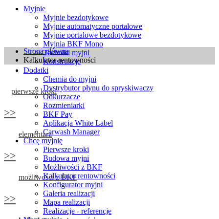
Myjnie
Myjnie bezdotykowe
Myjnie automatyczne portalowe
Myjnie portalowe bezdotykowe
Myjnia BKF Mono
Strona główna
Techniki myjni
Kalkulator rentowności
Konstrukcje
Dodatki
Chemia do myjni
Dystrybutor płynu do spryskiwaczy
pierwsze kroki
Odkurzacze
Rozmieniarki
>>
BKF Pay
Aplikacja White Label
Carwash Manager
elementarz
Chcę myjnię
Pierwsze kroki
>>
Budowa myjni
Możliwości z BKF
Kalkulator rentowności
możliwości z BKF
Konfigurator myjni
Galeria realizacji
>>
Mapa realizacji
Realizacje - referencje