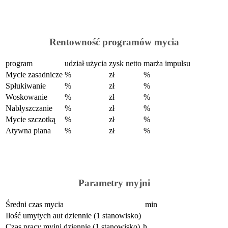
Rentowność programów mycia
program
udział użycia
zysk netto
marża impulsu
Mycie zasadnicze
%
zł
%
Spłukiwanie
%
zł
%
Woskowanie
%
zł
%
Nabłyszczanie
%
zł
%
Mycie szczotką
%
zł
%
Atywna piana
%
zł
%
Parametry myjni
Średni czas mycia
min
Ilość umytych aut dziennie (1 stanowisko)
Czas pracy myjni dziennie (1 stanowisko)
h