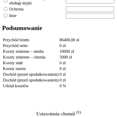
obsługi myjni
Ochrona
Inne
Podsumowanie
Przychód brutto
86400,00
zł
Przychód netto
0
zł
Koszty zmienne – media
10000
zł
Koszty zmienne – chemia
5000
zł
Koszty stałe
0
zł
Koszty razem
0
zł
Dochód (przed opodatkowaniem)
0
zł
Dochód (przed opodatkowaniem)
0
zł
Udział kosztów
0
%
(1)
Ustawienia chemii