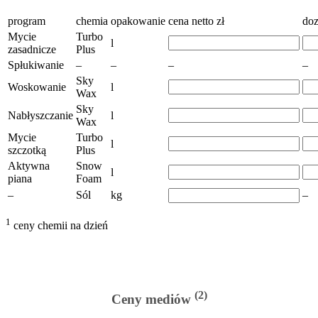
program
chemia
opakowanie
cena netto zł
do
Mycie
Turbo
l
zasadnicze
Plus
Spłukiwanie
–
–
–
–
Sky
Woskowanie
l
Wax
Sky
Nabłyszczanie
l
Wax
Mycie
Turbo
l
szczotką
Plus
Aktywna
Snow
l
piana
Foam
–
Sól
kg
–
1
ceny chemii na dzień
(2)
Ceny mediów