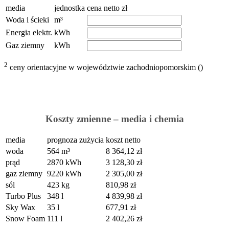
media
jednostka
cena netto zł
Woda i ścieki
m³
Energia elektr.
kWh
Gaz ziemny
kWh
2
ceny orientacyjne w województwie zachodniopomorskim (
)
Koszty zmienne – media i chemia
media
prognoza zużycia
koszt netto
woda
564
m³
8 364,12
zł
prąd
2870
kWh
3 128,30
zł
gaz ziemny
9220
kWh
2 305,00
zł
sól
423
kg
810,98
zł
Turbo Plus
348
l
4 839,98
zł
Sky Wax
35
l
677,91
zł
Snow Foam
111
l
2 402,26
zł