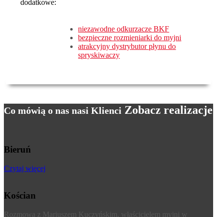
dodatkowe:
niezawodne odkurzacze BKF
bezpieczne rozmieniarki do myjni
atrakcyjny dystrybutor płynu do
spryskiwaczy
Zobacz realizacje
Co mówią o nas nasi Klienci
Bieruń
Czytaj więcej
Kościan
Rozmowa z Mariuszem Kuczyńskim, właścicielem myjni w