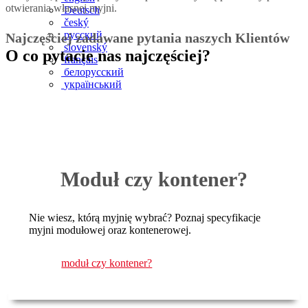
otwierania własnej myjni.
Deutsch
český
русский
Najczęściej zadawane pytania naszych Klientów
slovenský
O co pytacie nas najczęściej?
français
белорусский
український
magyar
românesc
Moduł czy kontener?
Nie wiesz, którą myjnię wybrać? Poznaj specyfikacje
myjni modułowej oraz kontenerowej.
moduł czy kontener?