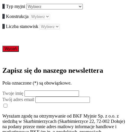
1
Typ myjni
2
Konstrukcja
3
Liczba stanowisk
Wyceń
Zapisz się do naszego newslettera
Pola oznaczone (
*
) są obowiązkowe.
Twoje imię
Twój adres email
Wyrażam zgodę na otrzymywanie od BKF Myjnie Sp. z o.o. z
siedzibą w Skarbimierzycach (Skarbimierzyce 22, 72-002 Dołuje)
na podany przeze mnie adres mailowy informacje handlowe i
marketingowe BKF (m.in. o produktach, promocjach,