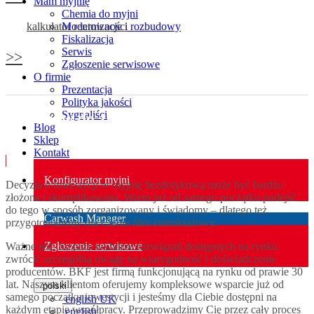
Mam myjnię
Chemia do myjni
kalkulator rentowności
Modernizacje i rozbudowy
Fiskalizacja
Serwis
>>
Zgłoszenie serwisowe
O firmie
Prezentacja
Polityka jakości
Sygnaliści
7 kroków do zbudowania myjni
Blog
Sklep
Kontakt
Konfigurator myjni
Decyzja o inwestycji w myjnię bezdotykową może być bardzo
złożona i skomplikowana. Warto już od samego początku podejść
do tego w sposób zorganizowany i świadomy – dlatego też
Carwash Manager
przygotowaliśmy dla Ciebie film instruktażowy.
Zgłoszenie serwisowe
Ważne jest, by przy wyborze rozwiązań dostępnych na rynku
zwrócić szczególną uwagę na wiarygodność i doświadczenie
producentów. BKF jest firmą funkcjonującą na rynku od prawie 30
lat. Naszym klientom oferujemy kompleksowe wsparcie już od
polski
samego początku inwestycji i jesteśmy dla Ciebie dostępni na
english UK
każdym etapie współpracy. Przeprowadzimy Cię przez cały proces
english