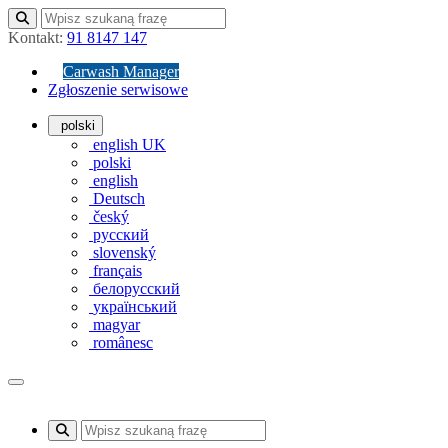
Kontakt:
91 8147 147
Carwash Manager
Zgłoszenie serwisowe
polski
english UK
polski
english
Deutsch
český
русский
slovenský
français
белорусский
український
magyar
românesc