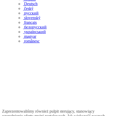
Deutsch
český
русский
slovenský
français
белорусский
український
magyar
românesc
Zaprezentowaliśmy również pulpit sterujący, stanowiący
uzupełnienie oferty myjni portalowych. Jak większość naszych