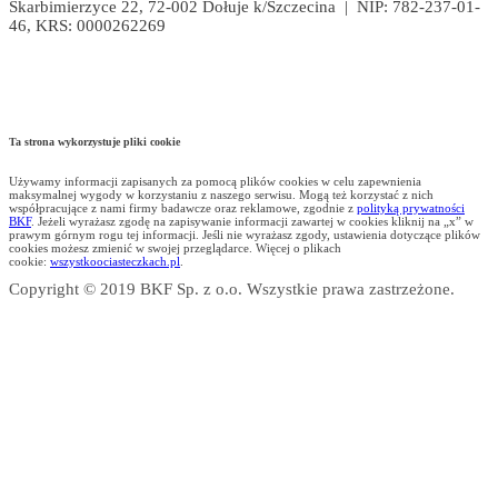
Skarbimierzyce 22, 72-002 Dołuje k/Szczecina | NIP: 782-237-01-
46, KRS: 0000262269
Ta strona wykorzystuje pliki cookie
Używamy informacji zapisanych za pomocą plików cookies w celu zapewnienia
maksymalnej wygody w korzystaniu z naszego serwisu. Mogą też korzystać z nich
współpracujące z nami firmy badawcze oraz reklamowe, zgodnie z
polityką prywatności
BKF
. Jeżeli wyrażasz zgodę na zapisywanie informacji zawartej w cookies kliknij na „x” w
prawym górnym rogu tej informacji. Jeśli nie wyrażasz zgody, ustawienia dotyczące plików
cookies możesz zmienić w swojej przeglądarce. Więcej o plikach
cookie:
wszystkoociasteczkach.pl
.
Copyright © 2019 BKF Sp. z o.o. Wszystkie prawa zastrzeżone.