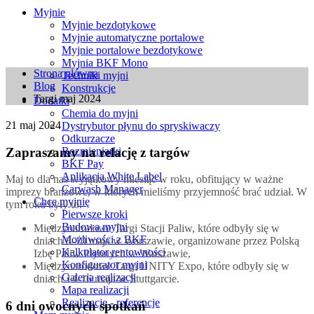
Myjnie
Myjnie bezdotykowe
Myjnie automatyczne portalowe
Myjnie portalowe bezdotykowe
Myjnia BKF Mono
Strona główna
Techniki myjni
Blog
Konstrukcje
Targi maj 2024
Dodatki
Chemia do myjni
21
maj 2024
Dystrybutor płynu do spryskiwaczy
Odkurzacze
Zapraszamy na relację z targów
Rozmieniarki
BKF Pay
Aplikacja White Label
Maj to dla nas wyjątkowy miesiąc w roku, obfitujący w ważne
Carwash Manager
imprezy branżowe, w których mieliśmy przyjemność brać udział. W
Chcę myjnię
tym roku były to:
Pierwsze kroki
Budowa myjni
Międzynarodowe Targi Stacji Paliw, które odbyły się w
Możliwości z BKF
dniach 8-10 maja w Warszawie, organizowane przez Polską
Kalkulator rentowności
Izbę Paliw Płynnych w Warszawie,
Konfigurator myjni
Międzynarodowe Targi UNITY Expo, które odbyły się w
Galeria realizacji
dniach 14-16 maja w Stuttgarcie.
Mapa realizacji
Realizacje - referencje
6 dni owocnych spotkań