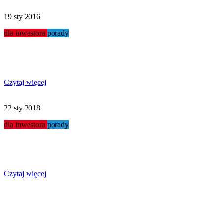
19 sty 2016
dla inwestora
porady
Myjnie w małych miasteczkach
Czytaj więcej
22 sty 2018
dla inwestora
porady
Jaka działka budowlana?
Czytaj więcej
Targi maj 2024 - podsumowanie