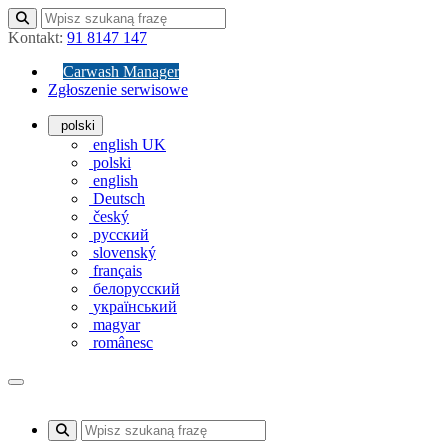
Kontakt:
91 8147 147
Carwash Manager
Zgłoszenie serwisowe
polski
english UK
polski
english
Deutsch
český
русский
slovenský
français
белорусский
український
magyar
românesc