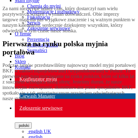
Mam myjnię
Chemia do myjni
Za nami niezwykle udany czas, który dostarczył nam wielu
Modernizacje i rozbudowy
pozytywnych wrażeń i wymian doświadczeń. Obie imprezy
Fiskalizacja
targowe mają dla nas wyjątkowe znaczenie i są ważnym punktem w
Serwis
naszym kalendarzu, serdecznie dziękujemy wszystkim, którzy
Zgłoszenie serwisowe
odwiedzili w tym czasie nasze stoiska.
O firmie
Prezentacja
Pierwsza na rynku polska myjnia
Polityka jakości
Sygnaliści
portalowa
Blog
Sklep
Podczas targów przedstawiliśmy najnowszy model myjni portalowej
Kontakt
BKF, w całości zaprojektowanej i wyprodukowanej w Polsce. To
pierwsze tego typu rozwiązanie na rynku polskim, które od kilku lat
Konfigurator myjni
z sukcesem wzbogaca naszą ofertę. Jesteśmy dumni, że nasze
innowacyjne rozwiązanie, skonstruowane przez specjalistów BKF,
spotkało się z tak entuzjastycznym przyjęciem odwiedzających
Carwash Manager
nasze stoiska.
Zgłoszenie serwisowe
polski
english UK
english