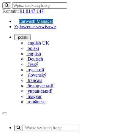
Kontakt:
91 8147 147
Carwash Manager
Zgłoszenie serwisowe
polski
english UK
polski
english
Deutsch
český
русский
slovenský
français
белорусский
український
magyar
românesc