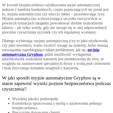
W kwestii bezpieczeństwo użytkowania myjni automatycznej
jednym z bardziej konkretnych, często pojawiających się pytań jest
to, myjnia automatyczna czy niszczy lakier – pozostawiając rysy.
Myjnia automatyczna wykorzystująca szczotki rzeczywiście w
pewnych sytuacjach mogłaby powodować drobne uszkodzenia
lakieru – ale tylko wtedy, gdy nie stosuje się w niej odpowiednich
procedur czyszczenia szczotek czy ich regularnej wymiany.
Dlatego wybierając myjnię automatyczną (czy to jako użytkownik,
czy jako inwestor), warto zwrócić uwagę na systemy, które stosują
rozwiązania zapobiegające takim problemom, jak np.
myjnia
automatyczna Gryphon
, gdzie możliwość wystąpienia
jakichkolwiek uszkodzeń karoserii jest zredukowana do zera, ze
względu na zastosowanie specjalnych dyszy z wodą pod ciśnieniem
i brak fizycznego kontaktu urządzeń z karoserią.
W jaki sposób myjnie automatyczne Gryphon są w
stanie zapewnić wysoki poziom bezpieczeństwa podczas
czyszczenia?
Wysokiej jakości podzespoły.
Konstrukcja opracowana z myślą o zachowaniu pełnego
bezpieczeństwa.
Precyzyjne dozowanie chemii.