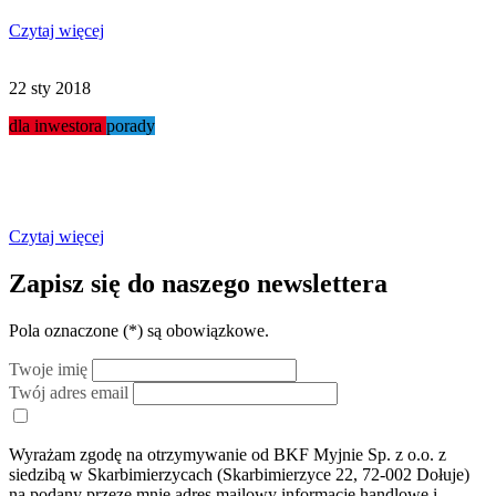
Czytaj więcej
22 sty 2018
dla inwestora
porady
Jaka działka budowlana?
Czytaj więcej
Zapisz się do naszego newslettera
Pola oznaczone (
*
) są obowiązkowe.
Twoje imię
Twój adres email
Wyrażam zgodę na otrzymywanie od BKF Myjnie Sp. z o.o. z
siedzibą w Skarbimierzycach (Skarbimierzyce 22, 72-002 Dołuje)
na podany przeze mnie adres mailowy informacje handlowe i