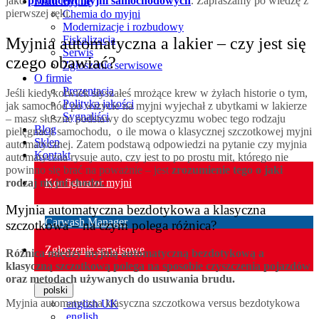
jako
producent myjni samochodowych
. Zapraszamy po wiedzę z
Mam myjnię
pierwszej ręki.
Chemia do myjni
Modernizacje i rozbudowy
Fiskalizacja
Myjnia automatyczna a lakier – czy jest się
Serwis
czego obawiać?
Zgłoszenie serwisowe
O firmie
Prezentacja
Jeśli kiedykolwiek słyszałeś mrożące krew w żyłach historie o tym,
Polityka jakości
jak samochód po wizycie na myjni wyjechał z ubytkami w lakierze
Sygnaliści
– masz słuszne podstawy do sceptycyzmu wobec tego rodzaju
Blog
pielęgnacji samochodu, o ile mowa o klasycznej szczotkowej myjni
Sklep
automatycznej. Zatem podstawą odpowiedzi na pytanie czy myjnia
Kontakt
automatyczna rysuje auto, czy jest to po prostu mit, którego nie
powinno się brać na poważnie – jest
zrozumienie tego o jaki
rodzaj myjni chodzi.
Konfigurator myjni
Myjnia automatyczna bezdotykowa a klasyczna
Carwash Manager
szczotkowa – na czym polega różnica?
Zgłoszenie serwisowe
Różnica między myjnią automatyczną bezdotykową a
klasyczną szczotkową polega na sposobie czyszczenia pojazdów
oraz metodach używanych do usuwania brudu.
polski
Myjnia automatyczna klasyczna szczotkowa versus bezdotykowa
english UK
english