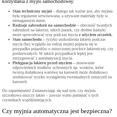
korzystania z myjni samochodowej:
Stan techniczny myjni
– dlatego tak ważne jest, aby myjnia
była regularnie serwisowana, a używane materiały były w
nienagannym stanie.
Rodzaje zabrudzeń na samochodzie –
obecność twardych
zabrudzeń na lakierze, takich piasek, czy drobne kamyki
może spowodować rysy podczas mycia
z użyciem szczotek
.
Stan samochodu –
ryzyko uszkodzenia lakieru podczas
mycia (bez względu na rodzaj myjni) pojawia się w
przypadku pojazdów o zniszczonej powłoce lakierniczej, czy
pordzewiałych. W takich przypadkach lepiej jest
zrezygnować z automatyzacji mycia.
Pielęgnacja lakieru przed myciem –
stosowanie
odpowiednich środków ochronnych np. wosków, które
tworzą dodatkową warstwę na karoserii może dodatkowo
zredukować ryzyko wystąpienia ewentualnych zniszczeń na
karoserii.
Do zapamiętania! Zastanawiając się nad tym, czy myjnia
szczotkowa niszczy lakier – zawsze warto pamiętać o tych
czynnikach współistniejących.
Czy myjnia automatyczna jest bezpieczna?