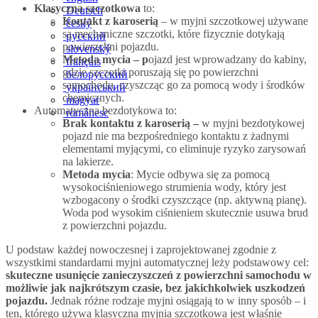
Klasyczna szczotkowa
to:
Deutsch
Kontakt z karoserią
– w
myjni szczotkowej używane
český
są mechaniczne szczotki, które fizycznie dotykają
русский
powierzchni pojazdu.
slovenský
Metoda mycia – p
ojazd jest wprowadzany do kabiny,
français
gdzie szczotki poruszają się po powierzchni
белорусский
samochodu, czyszcząc go za pomocą wody i środków
український
chemicznych.
magyar
Automatyczna bezdotykowa to:
românesc
Brak kontaktu z karoserią –
w myjni bezdotykowej
pojazd nie ma bezpośredniego kontaktu z żadnymi
elementami myjącymi, co eliminuje ryzyko zarysowań
na lakierze.
Metoda mycia
: Mycie odbywa się za pomocą
wysokociśnieniowego strumienia wody, który jest
wzbogacony o środki czyszczące (np. aktywną pianę).
Woda pod wysokim ciśnieniem skutecznie usuwa brud
z powierzchni pojazdu.
U podstaw każdej nowoczesnej i zaprojektowanej zgodnie z
wszystkimi standardami myjni automatycznej leży podstawowy cel:
skuteczne usunięcie zanieczyszczeń z powierzchni samochodu w
możliwie jak najkrótszym czasie, bez jakichkolwiek uszkodzeń
pojazdu.
Jednak różne rodzaje myjni osiągają to w inny sposób – i
ten, którego używa klasyczna myjnia szczotkowa jest właśnie