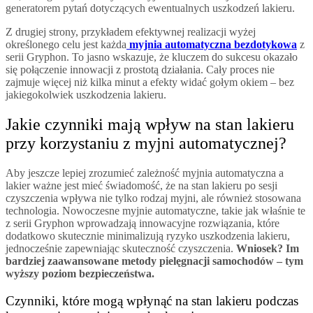
generatorem pytań dotyczących ewentualnych uszkodzeń lakieru.
Z drugiej strony, przykładem efektywnej realizacji wyżej
określonego celu jest każda
myjnia automatyczna bezdotykowa
z
serii Gryphon. To jasno wskazuje, że kluczem do sukcesu okazało
się połączenie innowacji z prostotą działania. Cały proces nie
zajmuje więcej niż kilka minut a efekty widać gołym okiem – bez
jakiegokolwiek uszkodzenia lakieru.
Jakie czynniki mają wpływ na stan lakieru
przy korzystaniu z myjni automatycznej?
Aby jeszcze lepiej zrozumieć zależność myjnia automatyczna a
lakier ważne jest mieć świadomość, że na stan lakieru po sesji
czyszczenia wpływa nie tylko rodzaj myjni, ale również stosowana
technologia. Nowoczesne myjnie automatyczne, takie jak właśnie te
z serii Gryphon wprowadzają innowacyjne rozwiązania, które
dodatkowo skutecznie minimalizują ryzyko uszkodzenia lakieru,
jednocześnie zapewniając skuteczność czyszczenia.
Wniosek? Im
bardziej zaawansowane metody pielęgnacji samochodów – tym
wyższy poziom bezpieczeństwa.
Czynniki, które mogą wpłynąć na stan lakieru podczas