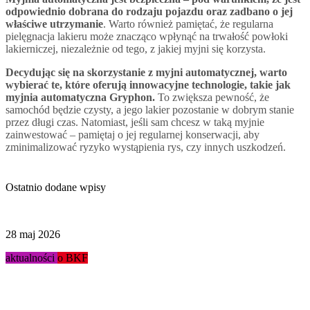
odpowiednio dobrana do rodzaju pojazdu oraz zadbano o jej
właściwe utrzymanie
. Warto również pamiętać, że regularna
pielęgnacja lakieru może znacząco wpłynąć na trwałość powłoki
lakierniczej, niezależnie od tego, z jakiej myjni się korzysta.
Decydując się na skorzystanie z myjni automatycznej, warto
wybierać te, które oferują innowacyjne technologie, takie jak
myjnia automatyczna Gryphon.
To zwiększa pewność, że
samochód będzie czysty, a jego lakier pozostanie w dobrym stanie
przez długi czas. Natomiast, jeśli sam chcesz w taką myjnie
zainwestować – pamiętaj o jej regularnej konserwacji, aby
zminimalizować ryzyko wystąpienia rys, czy innych uszkodzeń.
Ostatnio dodane wpisy
28 maj 2026
aktualności
o BKF
Podsumowanie targów Stacja...