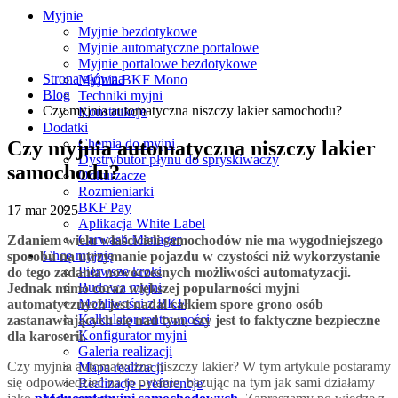
Myjnie
Myjnie bezdotykowe
Myjnie automatyczne portalowe
Myjnie portalowe bezdotykowe
Strona główna
Myjnia BKF Mono
Blog
Techniki myjni
Czy myjnia automatyczna niszczy lakier samochodu?
Konstrukcje
Dodatki
Chemia do myjni
Czy myjnia automatyczna niszczy lakier
Dystrybutor płynu do spryskiwaczy
samochodu?
Odkurzacze
Rozmieniarki
BKF Pay
17
mar 2025
Aplikacja White Label
Carwash Manager
Zdaniem wielu właścicieli samochodów nie ma wygodniejszego
Chcę myjnię
sposobu na utrzymanie pojazdu w czystości niż wykorzystanie
Pierwsze kroki
do tego zadania nowoczesnych możliwości automatyzacji.
Budowa myjni
Jednak mimo coraz większej popularności myjni
Możliwości z BKF
automatycznych jest nadal całkiem spore grono osób
Kalkulator rentowności
zastanawiających się nad tym, czy jest to faktyczne bezpieczne
Konfigurator myjni
dla karoserii.
Galeria realizacji
Czy myjnia automatyczna niszczy lakier? W tym artykule postaramy
Mapa realizacji
się odpowiedzieć na to pytanie, bazując na tym jak sami działamy
Realizacje - referencje