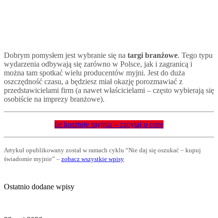
Dobrym pomysłem jest wybranie się na
targi branżowe
. Tego typu
wydarzenia odbywają się zarówno w Polsce, jak i zagranicą i
można tam spotkać wielu producentów myjni. Jest do duża
oszczędność czasu, a będziesz miał okazję porozmawiać z
przedstawicielami firm (a nawet właścicielami – często wybierają się
osobiście na imprezy branżowe).
ile kosztuje myjnia – zapytaj o cenę
Artykuł opublikowany został w ramach cyklu “Nie daj się oszukać – kupuj
świadomie myjnie” –
zobacz wszystkie wpisy
Ostatnio dodane wpisy