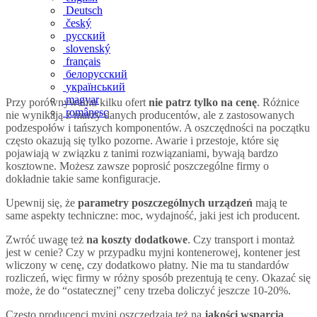
Deutsch
český
русский
slovenský
français
белорусский
український
magyar
Przy porównywaniu kilku ofert
nie patrz tylko na cenę
. Różnice
românesc
nie wynikają z marży danych producentów, ale z zastosowanych
podzespołów i tańszych komponentów. A oszczędności na początku
często okazują się tylko pozorne. Awarie i przestoje, które się
pojawiają w związku z tanimi rozwiązaniami, bywają bardzo
kosztowne. Możesz zawsze poprosić poszczególne firmy o
dokładnie takie same konfiguracje.
Upewnij się, że
parametry poszczególnych urządzeń
mają te
same aspekty techniczne: moc, wydajność, jaki jest ich producent.
Zwróć uwagę też
na koszty dodatkowe
. Czy transport i montaż
jest w cenie? Czy w przypadku myjni kontenerowej, kontener jest
wliczony w cenę, czy dodatkowo płatny. Nie ma tu standardów
rozliczeń, więc firmy w różny sposób prezentują te ceny. Okazać się
może, że do “ostatecznej” ceny trzeba doliczyć jeszcze 10-20%.
Często producenci myjni oszczędzają też na
jakości wsparcia