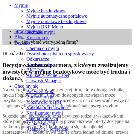
Myjnie
Myjnie bezdotykowe
Myjnie automatyczne portalowe
Myjnie portalowe bezdotykowe
Myjnia BKF Mono
Strona główna
Techniki myjni
Blog
Konstrukcje
#1 jak wybrać wiarygodną firmę?
Dodatki
Chemia do myjni
18
paź 2017
Dystrybutor płynu do spryskiwaczy
Odkurzacze
Decyzja o wyborze partnera, z którym zrealizujemy
Rozmieniarki
BKF Pay
inwestycję w myjnie bezdotykowe może być trudna i
Aplikacja White Label
złożona.
Carwash Manager
Chcę myjnię
Na rynku obecnych jest coraz więcej firm, które oferują technikę
Pierwsze kroki
mycia i budowę myjni. Ogrom dostępnych rozwiązań może
Budowa myjni
przytłaczać, w tym artykule pokażemy Ci, na co zwracać uwagę na
Możliwości z BKF
etapie przedinwestycyjnym i jak dokonać najlepszego wyboru.
Kalkulator rentowności
Konfigurator myjni
Sugestie tutaj przedstawione są pewnego rodzaju wskazówkami,
Galeria realizacji
które pomogą ci dużo sprawniej przeanalizować oferty dostępne na
Mapa realizacji
rynku myjniowym. Każda firma stara się jak najlepiej
Realizacje - referencje
zaprezentować, często bywa tak, że oferta jednej od drugiej prawie