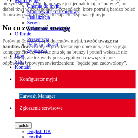
Mam myjnię
niczym się nie różni. Kluczowe jest jednak tutaj to “prawie”, bo
Chemia do myjni
diabeł tkwi w szczegółach. Szczegółach, które potrafią bardzo boleć
Modernizacje i rozbudowy
finansowo w późniejszych etapach eksploatacji myjni.
Fiskalizacja
Serwis
Na co zwracać uwagę
Zgłoszenie serwisowe
O firmie
Prezentacja
Porównując różnych producentów myjni,
zwróć uwagę na
Polityka jakości
handlowców:
czy masz przydzielonego opiekuna, jakie są jego
Sygnaliści
kompetencje, czy dobrze zna się na branży i potrafi wskazać nie
Blog
tylko zalety, ale też wady poszczególnych rozwiązań i nie
Sklep
odpowiada typowym stwierdzeniem: “będzie pan zadowolony”.
Kontakt
Konfigurator myjni
Carwash Manager
Zgłoszenie serwisowe
polski
english UK
english