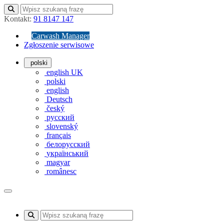
Kontakt:
91 8147 147
Carwash Manager
Zgłoszenie serwisowe
polski
english UK
polski
english
Deutsch
český
русский
slovenský
français
белорусский
український
magyar
românesc