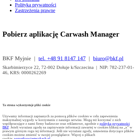
Polityka prywatności
Zastrzeżenia prawne
Pobierz aplikację Carwash Manager
BKF Myjnie |
tel. +48 91 8147 147
|
biuro@bkf.pl
Skarbimierzyce 22, 72-002 Dołuje k/Szczecina | NIP: 782-237-01-
46, KRS: 0000262269
Ta strona wykorzystuje pliki cookie
Używamy informacji zapisanych za pomocą plików cookies w celu zapewnienia
maksymalnej wygody w korzystaniu z naszego serwisu. Mogą też korzystać z nich
współpracujące z nami firmy badawcze oraz reklamowe, zgodnie z
polityką prywatności
BKF
. Jeżeli wyrażasz zgodę na zapisywanie informacji zawartej w cookies kliknij na „x” w
prawym górnym rogu tej informacji. Jeśli nie wyrażasz zgody, ustawienia dotyczące plików
cookies możesz zmienić w swojej przeglądarce. Więcej o plikach
cookie:
wszystkoociasteczkach.pl
.