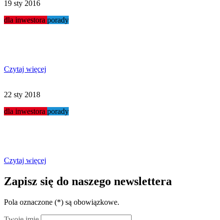
19 sty 2016
dla inwestora
porady
Myjnie w małych miasteczkach
Czytaj więcej
22 sty 2018
dla inwestora
porady
Jaka działka budowlana?
Czytaj więcej
Zapisz się do naszego newslettera
Pola oznaczone (
*
) są obowiązkowe.
Twoje imię