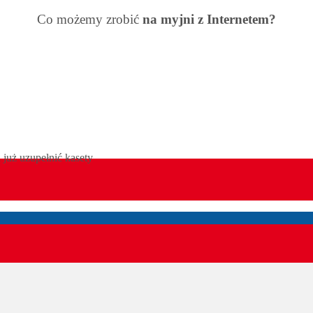
Co możemy zrobić
na myjni z
Internetem?
nie wszystko to, co można by zrobić będąc na obiekcie. Wszystko dzię
zrobić zdalnie:
 już uzupełnić kasety