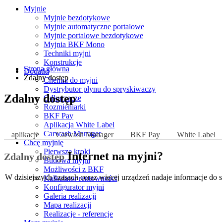
Myjnie
Myjnie bezdotykowe
Myjnie automatyczne portalowe
Myjnie portalowe bezdotykowe
Myjnia BKF Mono
Techniki myjni
Konstrukcje
Strona główna
Dodatki
Zdalny dostęp
Chemia do myjni
Dystrybutor płynu do spryskiwaczy
Zdalny dostęp
Odkurzacze
Rozmieniarki
BKF Pay
Aplikacja White Label
Carwash Manager
aplikacje
Carwash Manager
BKF Pay
White Label
Chcę myjnię
Pierwsze kroki
Internet na myjni?
Zdalny dostęp
Budowa myjni
Możliwości z BKF
W dzisiejszych czasach coraz więcej urządzeń nadaje informacje d
Kalkulator rentowności
Konfigurator myjni
Galeria realizacji
Mapa realizacji
Realizacje - referencje