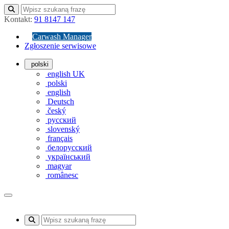
Kontakt:
91 8147 147
Carwash Manager
Zgłoszenie serwisowe
polski
english UK
polski
english
Deutsch
český
русский
slovenský
français
белорусский
український
magyar
românesc