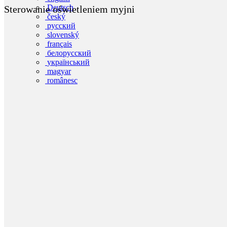
Deutsch
Sterowanie oświetleniem myjni
český
русский
slovenský
français
белорусский
український
magyar
românesc