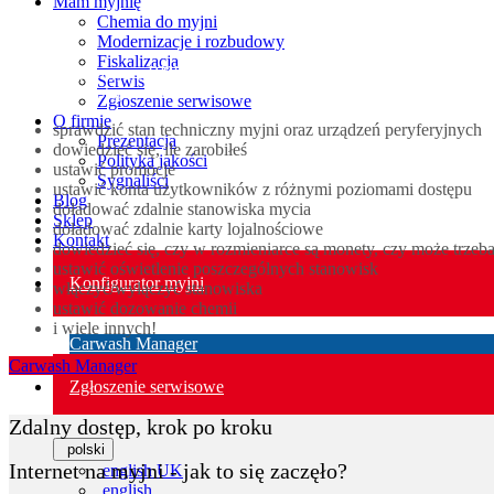
Mam myjnię
Chemia do myjni
Modernizacje i rozbudowy
Fiskalizacja
Podłączając myjnię BKF do Internetu, możesz zrobić z nią praktycz
Serwis
zdalnemu dostępowi do sterownika myjni (VNC) . Zobacz co możesz 
Zgłoszenie serwisowe
O firmie
sprawdzić stan techniczny myjni oraz urządzeń peryferyjnych
Prezentacja
dowiedzieć się, ile zarobiłeś
Polityka jakości
ustawić promocje
Sygnaliści
ustawić konta użytkowników z różnymi poziomami dostępu
Blog
doładować zdalnie stanowiska mycia
Sklep
doładować zdalnie karty lojalnościowe
Kontakt
dowiedzieć się, czy w rozmieniarce są monety, czy może trzeba
ustawić oświetlenie poszczególnych stanowisk
Konfigurator myjni
włączyć/wyłączyć stanowiska
ustawić dozowanie chemii
i wiele innych!
Carwash Manager
Carwash Manager
Zgłoszenie serwisowe
Zdalny dostęp, krok po kroku
polski
Internet na myjni - jak to się zaczęło?
english UK
english