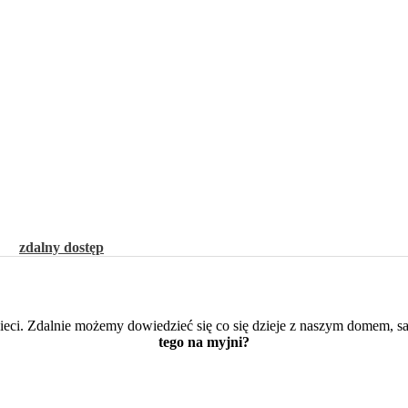
zdalny dostęp
o sieci. Zdalnie możemy dowiedzieć się co się dzieje z naszym dome
tego na myjni?