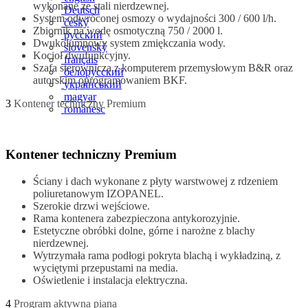
wykonane ze stali nierdzewnej.
Deutsch
System odwróconej osmozy o wydajności 300 / 600 l/h.
český
Zbiornik na wodę osmotyczną 750 / 2000 l.
русский
Dwukolumnowy system zmiękczania wody.
slovenský
Kocioł dwufunkcyjny.
français
Szafa sterownicza z komputerem przemysłowym B&R oraz
белорусский
autorskim oprogramowaniem BKF.
український
magyar
3
Kontener techniczny Premium
românesc
Kontener techniczny Premium
Ściany i dach wykonane z płyty warstwowej z rdzeniem
poliuretanowym IZOPANEL.
Szerokie drzwi wejściowe.
Rama kontenera zabezpieczona antykorozyjnie.
Estetyczne obróbki dolne, górne i narożne z blachy
nierdzewnej.
Wytrzymała rama podłogi pokryta blachą i wykładziną, z
wyciętymi przepustami na media.
Oświetlenie i instalacja elektryczna.
4
Program aktywna piana