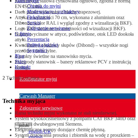
Mam myjnię
Konstrukcja stalowa cynkowana ogniowo, zgodna z normą
Chemia do myjni
EN ISO 1461.
Modernizacje i rozbudowy
Dach płaski wykonany z blachy trapezowej.
Fiskalizacja
Attyka o wysokości 70 cm, wykonana z aluminium oraz
Serwis
Dibondu (kolor RAL i wygląd zgodny z wizualizacją BKF).
Zgłoszenie serwisowe
Logo BKF tłoczone (w zależności od wizualizacji BKF).
O firmie
Napisy wycinane w attyce, podświetlone, otok LED dookoła
Prezentacja
attyki.
Polityka jakości
Kwadratowe obudowy słupów (Dibond) – wszystkie nogi
Sygnaliści
przednie i dwie tylne.
Blog
4 punkty świetlne na stanowisko mycia.
Sklep
Przegrody stanowisk – banery reklamowe PCV z instrukcją
Kontakt
obsługi.
2
Technika myjąca
Konfigurator myjni
Carwash Manager
Technika myjąca
Zgłoszenie serwisowe
Rama techniki myjni wykonana ze stali nierdzewnej.
System wysokociśnieniowy z pompami CAT BKF 340D oraz
silnikami dwubiegowymi Siemens.
polski
Elektroniczne pompy dozujące chemię płynną.
english UK
System dozowania proszku i zbiornik na wodę z proszkiem –
english