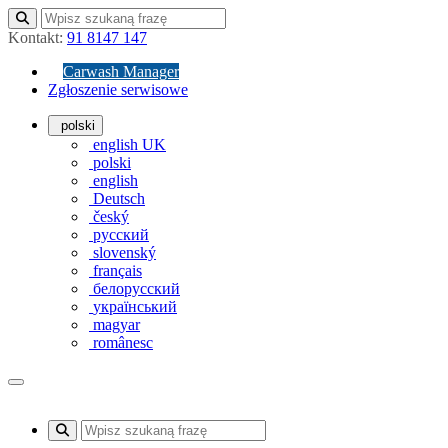
Kontakt:
91 8147 147
Carwash Manager
Zgłoszenie serwisowe
polski
english UK
polski
english
Deutsch
český
русский
slovenský
français
белорусский
український
magyar
românesc